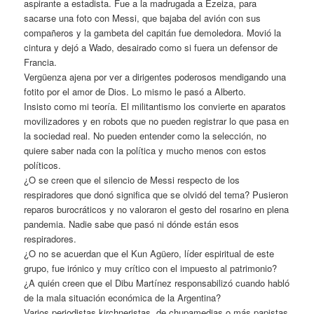
aspirante a estadista. Fue a la madrugada a Ezeiza, para
sacarse una foto con Messi, que bajaba del avión con sus
compañeros y la gambeta del capitán fue demoledora. Movió la
cintura y dejó a Wado, desairado como si fuera un defensor de
Francia.
Vergüenza ajena por ver a dirigentes poderosos mendigando una
fotito por el amor de Dios. Lo mismo le pasó a Alberto.
Insisto como mi teoría. El militantismo los convierte en aparatos
movilizadores y en robots que no pueden registrar lo que pasa en
la sociedad real. No pueden entender como la selección, no
quiere saber nada con la política y mucho menos con estos
políticos.
¿O se creen que el silencio de Messi respecto de los
respiradores que donó significa que se olvidó del tema? Pusieron
reparos burocráticos y no valoraron el gesto del rosarino en plena
pandemia. Nadie sabe que pasó ni dónde están esos
respiradores.
¿O no se acuerdan que el Kun Agüero, líder espiritual de este
grupo, fue irónico y muy crítico con el impuesto al patrimonio?
¿A quién creen que el Dibu Martínez responsabilizó cuando habló
de la mala situación económica de la Argentina?
Varios periodistas kirchneristas, de chupamedias o más papistas