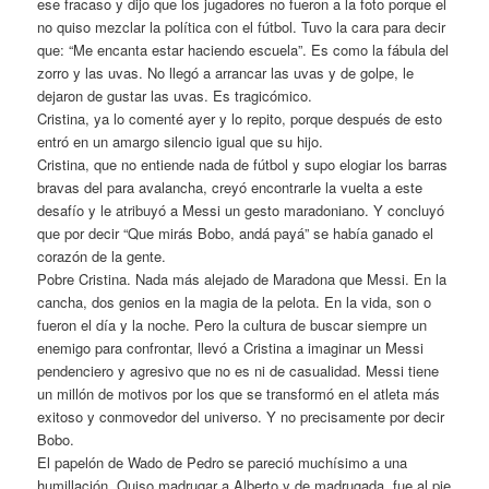
ese fracaso y dijo que los jugadores no fueron a la foto porque el
no quiso mezclar la política con el fútbol. Tuvo la cara para decir
que: “Me encanta estar haciendo escuela”. Es como la fábula del
zorro y las uvas. No llegó a arrancar las uvas y de golpe, le
dejaron de gustar las uvas. Es tragicómico.
Cristina, ya lo comenté ayer y lo repito, porque después de esto
entró en un amargo silencio igual que su hijo.
Cristina, que no entiende nada de fútbol y supo elogiar los barras
bravas del para avalancha, creyó encontrarle la vuelta a este
desafío y le atribuyó a Messi un gesto maradoniano. Y concluyó
que por decir “Que mirás Bobo, andá payá” se había ganado el
corazón de la gente.
Pobre Cristina. Nada más alejado de Maradona que Messi. En la
cancha, dos genios en la magia de la pelota. En la vida, son o
fueron el día y la noche. Pero la cultura de buscar siempre un
enemigo para confrontar, llevó a Cristina a imaginar un Messi
pendenciero y agresivo que no es ni de casualidad. Messi tiene
un millón de motivos por los que se transformó en el atleta más
exitoso y conmovedor del universo. Y no precisamente por decir
Bobo.
El papelón de Wado de Pedro se pareció muchísimo a una
humillación. Quiso madrugar a Alberto y de madrugada, fue al pie