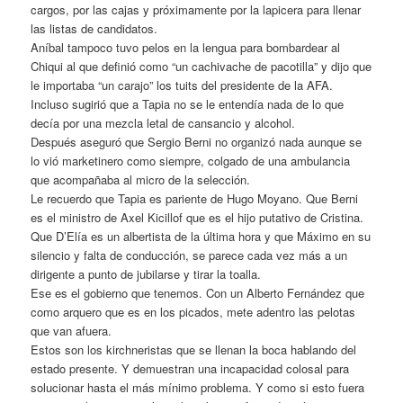
cargos, por las cajas y próximamente por la lapicera para llenar
las listas de candidatos.
Aníbal tampoco tuvo pelos en la lengua para bombardear al
Chiqui al que definió como “un cachivache de pacotilla” y dijo que
le importaba “un carajo” los tuits del presidente de la AFA.
Incluso sugirió que a Tapia no se le entendía nada de lo que
decía por una mezcla letal de cansancio y alcohol.
Después aseguró que Sergio Berni no organizó nada aunque se
lo vió marketinero como siempre, colgado de una ambulancia
que acompañaba al micro de la selección.
Le recuerdo que Tapia es pariente de Hugo Moyano. Que Berni
es el ministro de Axel Kicillof que es el hijo putativo de Cristina.
Que D’Elía es un albertista de la última hora y que Máximo en su
silencio y falta de conducción, se parece cada vez más a un
dirigente a punto de jubilarse y tirar la toalla.
Ese es el gobierno que tenemos. Con un Alberto Fernández que
como arquero que es en los picados, mete adentro las pelotas
que van afuera.
Estos son los kirchneristas que se llenan la boca hablando del
estado presente. Y demuestran una incapacidad colosal para
solucionar hasta el más mínimo problema. Y como si esto fuera