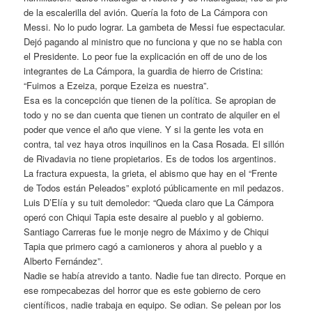
de la escalerilla del avión. Quería la foto de La Cámpora con
Messi. No lo pudo lograr. La gambeta de Messi fue espectacular.
Dejó pagando al ministro que no funciona y que no se habla con
el Presidente. Lo peor fue la explicación en off de uno de los
integrantes de La Cámpora, la guardia de hierro de Cristina:
“Fuimos a Ezeiza, porque Ezeiza es nuestra”.
Esa es la concepción que tienen de la política. Se apropian de
todo y no se dan cuenta que tienen un contrato de alquiler en el
poder que vence el año que viene. Y si la gente les vota en
contra, tal vez haya otros inquilinos en la Casa Rosada. El sillón
de Rivadavia no tiene propietarios. Es de todos los argentinos.
La fractura expuesta, la grieta, el abismo que hay en el “Frente
de Todos están Peleados” explotó públicamente en mil pedazos.
Luis D’Elía y su tuit demoledor: “Queda claro que La Cámpora
operó con Chiqui Tapia este desaire al pueblo y al gobierno.
Santiago Carreras fue le monje negro de Máximo y de Chiqui
Tapia que primero cagó a camioneros y ahora al pueblo y a
Alberto Fernández”.
Nadie se había atrevido a tanto. Nadie fue tan directo. Porque en
ese rompecabezas del horror que es este gobierno de cero
científicos, nadie trabaja en equipo. Se odian. Se pelean por los