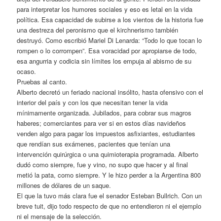
para interpretar los humores sociales y eso es letal en la vida
política. Esa capacidad de subirse a los vientos de la historia fue
una destreza del peronismo que el kirchnerismo también
destruyó. Como escribió Mariel Di Lenarda: “Todo lo que tocan lo
rompen o lo corrompen”. Esa voracidad por apropiarse de todo,
esa angurria y codicia sin límites los empuja al abismo de su
ocaso.
Pruebas al canto.
Alberto decretó un feriado nacional insólito, hasta ofensivo con el
interior del país y con los que necesitan tener la vida
mínimamente organizada. Jubilados, para cobrar sus magros
haberes; comerciantes para ver si en estos días navideños
venden algo para pagar los impuestos asfixiantes, estudiantes
que rendían sus exámenes, pacientes que tenían una
intervención quirúrgica o una quimioterapia programada. Alberto
dudó como siempre, fue y vino, no supo que hacer y al final
metió la pata, como siempre. Y le hizo perder a la Argentina 800
millones de dólares de un saque.
El que la tuvo más clara fue el senador Esteban Bullrich. Con un
breve tuit, dijo todo respecto de que no entendieron ni el ejemplo
ni el mensaje de la selección.