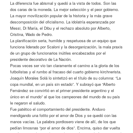
La diferencia fue abismal y quedó a la vista de todos. Son las
dos caras de la moneda. La mejor selección y el peor gobierno.
La mayor movilización popular de la historia y la más grave
descomposición del oficialismo. La idolatría esperanzada por
Messi, Di María, el Dibu y el rechazo absoluto por Alberto,
Cristina, Wado de Pedro.
La planificación seria, humilde y respetuosa de un equipo que
funciona liderado por Scaloni y la desorganización, la mala praxis
de un grupo de funcionarios inútiles encabezados por el
presidente decorativo de La Nación.
Pocas veces ser vio tan claramente el camino a la gloria de los
futbolistas y el rumbo al fracaso del cuarto gobierno kirchnerista.
Joaquín Morales Solá lo sintetizó en el título de su columna: “La
copa mundial, en un país sin estado”. Y subrayó que “Alberto
Fernández se convirtió en el primer presidente argentino y el
único en el mundo” al que los campeones del mundo de su país
le negaron el saludo.
Fue patético el comportamiento del presidente. Anduvo
mendigando una fotito por el amor de Dios y se quedó con las
manos vacías. La palabra pordiosero viene de allí, de los que
pedían limosnas “por el amor de dios”. Encima, quiso dar vuelta