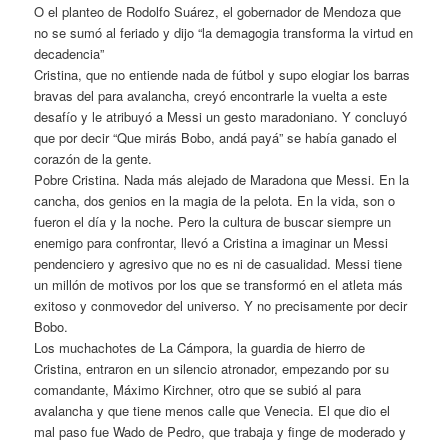
O el planteo de Rodolfo Suárez, el gobernador de Mendoza que
no se sumó al feriado y dijo “la demagogia transforma la virtud en
decadencia”
Cristina, que no entiende nada de fútbol y supo elogiar los barras
bravas del para avalancha, creyó encontrarle la vuelta a este
desafío y le atribuyó a Messi un gesto maradoniano. Y concluyó
que por decir “Que mirás Bobo, andá payá” se había ganado el
corazón de la gente.
Pobre Cristina. Nada más alejado de Maradona que Messi. En la
cancha, dos genios en la magia de la pelota. En la vida, son o
fueron el día y la noche. Pero la cultura de buscar siempre un
enemigo para confrontar, llevó a Cristina a imaginar un Messi
pendenciero y agresivo que no es ni de casualidad. Messi tiene
un millón de motivos por los que se transformó en el atleta más
exitoso y conmovedor del universo. Y no precisamente por decir
Bobo.
Los muchachotes de La Cámpora, la guardia de hierro de
Cristina, entraron en un silencio atronador, empezando por su
comandante, Máximo Kirchner, otro que se subió al para
avalancha y que tiene menos calle que Venecia. El que dio el
mal paso fue Wado de Pedro, que trabaja y finge de moderado y