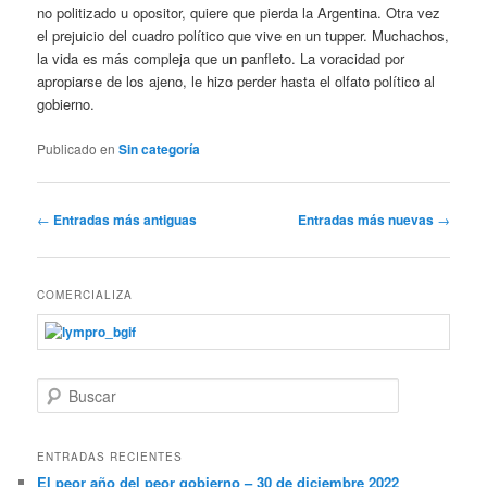
no politizado u opositor, quiere que pierda la Argentina. Otra vez
el prejuicio del cuadro político que vive en un tupper. Muchachos,
la vida es más compleja que un panfleto. La voracidad por
apropiarse de los ajeno, le hizo perder hasta el olfato político al
gobierno.
Publicado en
Sin categoría
Navegador de artículos
←
Entradas más antiguas
Entradas más nuevas
→
COMERCIALIZA
Buscar
ENTRADAS RECIENTES
El peor año del peor gobierno – 30 de diciembre 2022