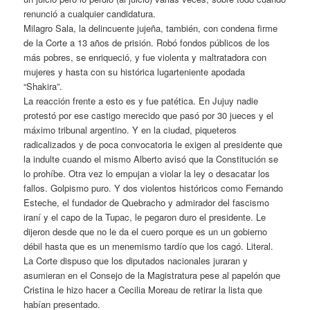
renunció a cualquier candidatura.
Milagro Sala, la delincuente jujeña, también, con condena firme
de la Corte a 13 años de prisión. Robó fondos públicos de los
más pobres, se enriqueció, y fue violenta y maltratadora con
mujeres y hasta con su histórica lugarteniente apodada
“Shakira”.
La reacción frente a esto es y fue patética. En Jujuy nadie
protestó por ese castigo merecido que pasó por 30 jueces y el
máximo tribunal argentino. Y en la ciudad, piqueteros
radicalizados y de poca convocatoria le exigen al presidente que
la indulte cuando el mismo Alberto avisó que la Constitución se
lo prohíbe. Otra vez lo empujan a violar la ley o desacatar los
fallos. Golpismo puro. Y dos violentos históricos como Fernando
Esteche, el fundador de Quebracho y admirador del fascismo
iraní y el capo de la Tupac, le pegaron duro el presidente. Le
dijeron desde que no le da el cuero porque es un un gobierno
débil hasta que es un menemismo tardío que los cagó. Literal.
La Corte dispuso que los diputados nacionales juraran y
asumieran en el Consejo de la Magistratura pese al papelón que
Cristina le hizo hacer a Cecilia Moreau de retirar la lista que
habían presentado.