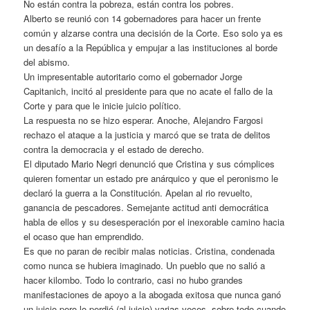
No están contra la pobreza, están contra los pobres.
Alberto se reunió con 14 gobernadores para hacer un frente
común y alzarse contra una decisión de la Corte. Eso solo ya es
un desafío a la República y empujar a las instituciones al borde
del abismo.
Un impresentable autoritario como el gobernador Jorge
Capitanich, incitó al presidente para que no acate el fallo de la
Corte y para que le inicie juicio político.
La respuesta no se hizo esperar. Anoche, Alejandro Fargosi
rechazo el ataque a la justicia y marcó que se trata de delitos
contra la democracia y el estado de derecho.
El diputado Mario Negri denunció que Cristina y sus cómplices
quieren fomentar un estado pre anárquico y que el peronismo le
declaró la guerra a la Constitución. Apelan al rio revuelto,
ganancia de pescadores. Semejante actitud anti democrática
habla de ellos y su desesperación por el inexorable camino hacia
el ocaso que han emprendido.
Es que no paran de recibir malas noticias. Cristina, condenada
como nunca se hubiera imaginado. Un pueblo que no salió a
hacer kilombo. Todo lo contrario, casi no hubo grandes
manifestaciones de apoyo a la abogada exitosa que nunca ganó
un juicio pero lo perdió (al juicio) varias veces, sobre todo cuando