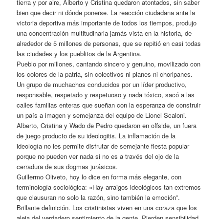
tierra y por aire, Alberto y Cristina quedaron atontados, sin saber
bien que decir ni dónde ponerse. La reacción ciudadana ante la
victoria deportiva más importante de todos los tiempos, produjo
una concentración multitudinaria jamás vista en la historia, de
alrededor de 5 millones de personas, que se repitió en casi todas
las ciudades y los pueblitos de la Argentina.
Pueblo por millones, cantando sincero y genuino, movilizado con
los colores de la patria, sin colectivos ni planes ni choripanes.
Un grupo de muchachos conducidos por un líder productivo,
responsable, respetado y respetuoso y nada tóxico, sacó a las
calles familias enteras que sueñan con la esperanza de construir
un país a imagen y semejanza del equipo de Lionel Scaloni.
Alberto, Cristina y Wado de Pedro quedaron en offside, un fuera
de juego producto de su ideologitis. La inflamación de la
ideología no les permite disfrutar de semejante fiesta popular
porque no pueden ver nada si no es a través del ojo de la
cerradura de sus dogmas jurásicos.
Guillermo Oliveto, hoy lo dice en forma más elegante, con
terminología sociológica: «Hay arraigos ideológicos tan extremos
que clausuran no solo la razón, sino también la emoción”.
Brillante definición. Los cristinistas viven en una coraza que los
aleja del verdadero sentimiento de la gente. Pierden sensibilidad