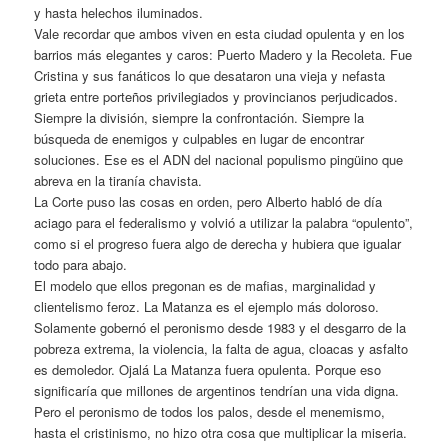
y hasta helechos iluminados.
Vale recordar que ambos viven en esta ciudad opulenta y en los
barrios más elegantes y caros: Puerto Madero y la Recoleta. Fue
Cristina y sus fanáticos lo que desataron una vieja y nefasta
grieta entre porteños privilegiados y provincianos perjudicados.
Siempre la división, siempre la confrontación. Siempre la
búsqueda de enemigos y culpables en lugar de encontrar
soluciones. Ese es el ADN del nacional populismo pingüino que
abreva en la tiranía chavista.
La Corte puso las cosas en orden, pero Alberto habló de día
aciago para el federalismo y volvió a utilizar la palabra “opulento”,
como si el progreso fuera algo de derecha y hubiera que igualar
todo para abajo.
El modelo que ellos pregonan es de mafias, marginalidad y
clientelismo feroz. La Matanza es el ejemplo más doloroso.
Solamente gobernó el peronismo desde 1983 y el desgarro de la
pobreza extrema, la violencia, la falta de agua, cloacas y asfalto
es demoledor. Ojalá La Matanza fuera opulenta. Porque eso
significaría que millones de argentinos tendrían una vida digna.
Pero el peronismo de todos los palos, desde el menemismo,
hasta el cristinismo, no hizo otra cosa que multiplicar la miseria.