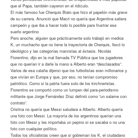
que el Papa, también cayeron en el ridículo.
El más famoso fue Cherquis Bialo que hizo el papelón más grave
de su carrera. Anunció que Macri no quería que Argentina saliera
campeón y que iba a hacer todo lo posible para frustrar ese
sueño argentino
Pero anoche, alguien que prácticamente solo trabajó en medios
K, un muchacho que no tiene la trayectoria de Cherquis, llevó lo
ideológico y las categorías marxistas al éxtasis. Nicolás
Fiorentino, dijo en la mal llamada TV Pública que los jugadores
que no querían ir a darle la mano a Alberto eran “desclasados”.
Varios de esa calaña dijeron que los futbolistas eran millonarios y
que vivían en Europa y que, por eso, no tenían compromiso
patriótico. Como si la patria fuera solo de los kirchneristas.
Fiorentino se comportó como un lumpen del para-periodismo
militante que Jorge Fernández Díaz definió como “un salame con
contrato”.
Cristina no quería que Messi saludara a Alberto. Alberto quería
una foto con Messi. La mayoría de los argentinos querían una
foto con Messi y les importaba un pepino si se sacaba o no una
foto con cualquier político.
Todos los oficialistas creen que si gobiernan los K, el ciudadano