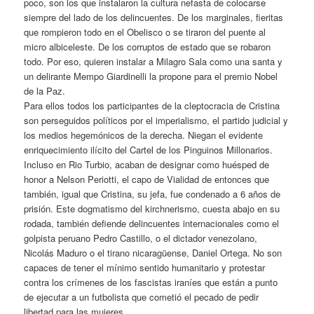
poco, son los que instalaron la cultura nefasta de colocarse
siempre del lado de los delincuentes. De los marginales, fieritas
que rompieron todo en el Obelisco o se tiraron del puente al
micro albiceleste. De los corruptos de estado que se robaron
todo. Por eso, quieren instalar a Milagro Sala como una santa y
un delirante Mempo Giardinelli la propone para el premio Nobel
de la Paz.
Para ellos todos los participantes de la cleptocracia de Cristina
son perseguidos políticos por el imperialismo, el partido judicial y
los medios hegemónicos de la derecha. Niegan el evidente
enriquecimiento ilícito del Cartel de los Pinguinos Millonarios.
Incluso en Rio Turbio, acaban de designar como huésped de
honor a Nelson Periotti, el capo de Vialidad de entonces que
también, igual que Cristina, su jefa, fue condenado a 6 años de
prisión. Este dogmatismo del kirchnerismo, cuesta abajo en su
rodada, también defiende delincuentes internacionales como el
golpista peruano Pedro Castillo, o el dictador venezolano,
Nicolás Maduro o el tirano nicaragüense, Daniel Ortega. No son
capaces de tener el mínimo sentido humanitario y protestar
contra los crímenes de los fascistas iraníes que están a punto
de ejecutar a un futbolista que cometió el pecado de pedir
libertad para las mujeres.